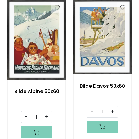
Speil
Trykk av bilder/skilt og innramming
SOMMEROUTLET
Bilde Davos 50x60
Bilde Alpine 50x60
-
+
-
+