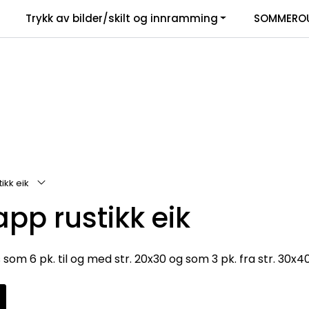
Trykk av bilder/skilt og innramming
SOMMEROU
ikk eik
pp rustikk eik
om 6 pk. til og med str. 20x30 og som 3 pk. fra str. 30x40