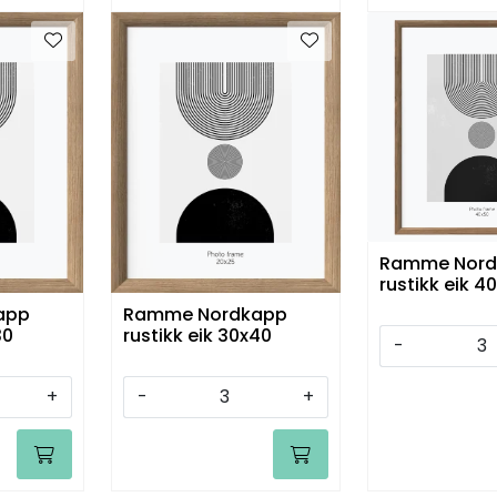
Ramme Nord
rustikk eik 4
app
Ramme Nordkapp
30
rustikk eik 30x40
-
+
-
+