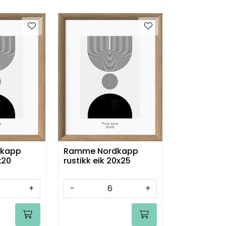
kapp
Ramme Nordkapp
x20
rustikk eik 20x25
+
-
+