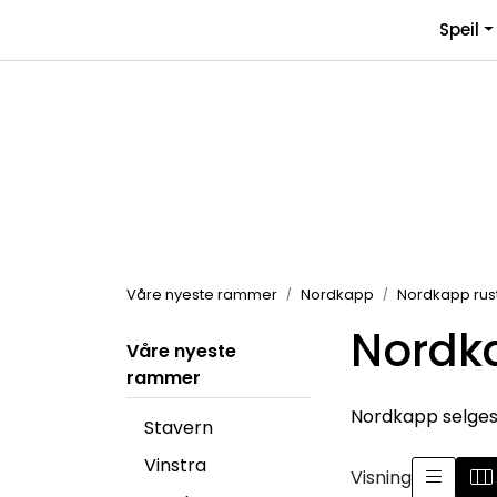
Skip to main content
Speil
Våre nyeste rammer
Nordkapp
Nordkapp rust
Nordka
Våre nyeste
rammer
Nordkapp selges s
Stavern
Vinstra
Visning