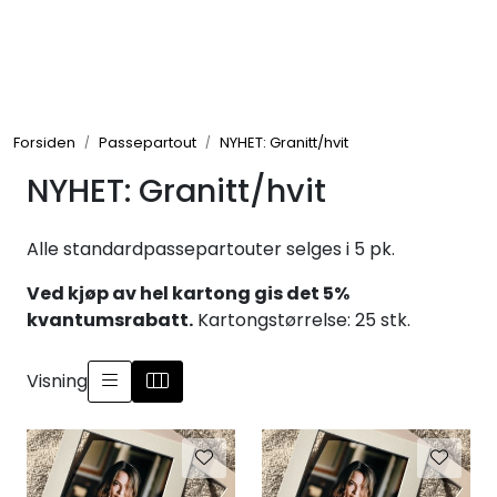
Skip to main content
Rammer
Forsiden
Passepartout
NYHET: Granitt/hvit
Passepartout
NYHET: Granitt/hvit
Tilbehør til innramming
Alle standardpassepartouter selges i 5 pk.
Innrammede bilder
Ved kjøp av hel kartong gis det 5%
kvantumsrabatt.
Kartongstørrelse: 25 stk.
Canvas
Visning
Glass art
Malerier