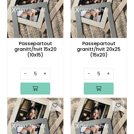
Speil
Trykk av bilder/skilt og innramming
SOMMEROUTLET
Passepartout
Passepartout
granitt/hvit 15x20
granitt/hvit 20x25
(10x15)
(15x20)
-
+
-
+