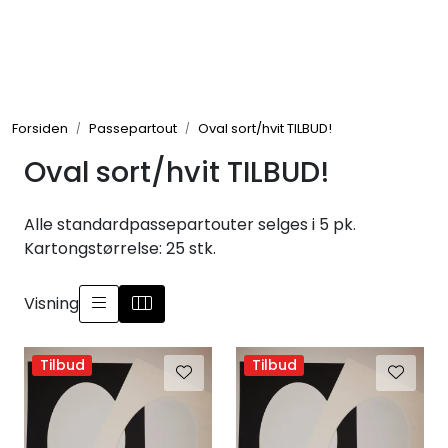
Skip to main content
Rammer
Forsiden
Passepartout
Oval sort/hvit TILBUD!
Passepartout
Oval sort/hvit TILBUD!
Tilbehør til innramming
Alle standardpassepartouter selges i 5 pk.
Innrammede bilder
Kartongstørrelse: 25 stk.
Canvas
Visning
Glass art
Tilbud
Tilbud
Malerier