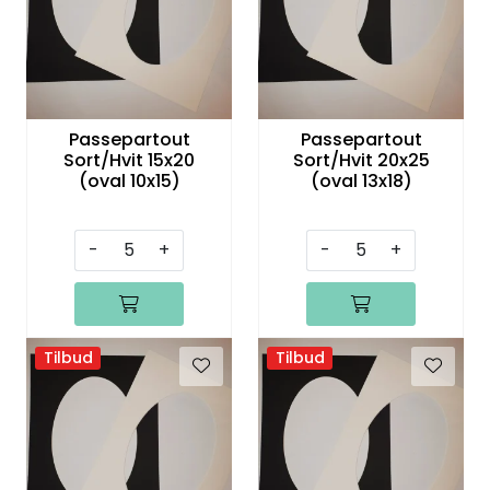
Speil
Trykk av bilder/skilt og innramming
Passepartout
Passepartout
SOMMEROUTLET
Sort/Hvit 15x20
Sort/Hvit 20x25
(oval 10x15)
(oval 13x18)
-
+
-
+
Tilbud
Tilbud