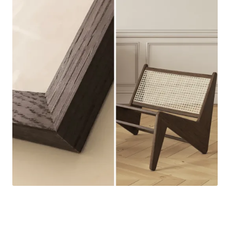
Rondane røkt eik
Storformatramme i heltre eik