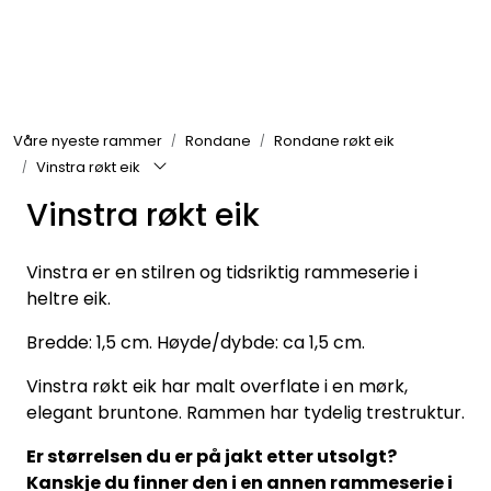
Skip to main content
Rammer
Våre nyeste rammer
Rondane
Rondane røkt eik
Passepartout
Vinstra røkt eik
Vinstra røkt eik
Tilbehør til innramming
Innrammede bilder
Vinstra er en stilren og tidsriktig rammeserie i
heltre eik.
Canvas
Bredde: 1,5 cm. Høyde/dybde: ca 1,5 cm.
Vinstra røkt eik har malt overflate i en mørk,
Glass art
elegant bruntone. Rammen har tydelig trestruktur.
Malerier
Er størrelsen du er på jakt etter utsolgt?
Kanskje du finner den i en annen rammeserie i