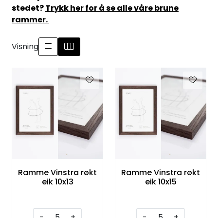
stedet?
Trykk her for å se alle våre brune
Speil
rammer.
Trykk av bilder/skilt og innramming
Visning
SOMMEROUTLET
Ramme Vinstra røkt
Ramme Vinstra røkt
eik 10x13
eik 10x15
-
+
-
+