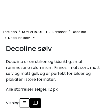
Skip to main content
Rammer
Forsiden
SOMMEROUTLET
Rammer
Decoline
Passepartout
Decoline sølv
Decoline sølv
Tilbehør til innramming
Innrammede bilder
Decoline er en stilren og tidsriktig, smal
rammeserie i aluminium. Finnes i matt sort, matt
sølv og matt gull, og er perfekt for bilder og
Canvas
plakater i store formater.
Glass art
Alle størrelser selges i 2 pk.
Malerier
Visning