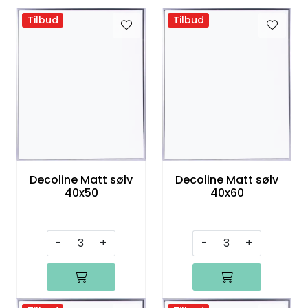
Speil
Tilbud
Tilbud
Trykk av bilder/skilt og innramming
SOMMEROUTLET
Decoline Matt sølv
Decoline Matt sølv
40x50
40x60
-
+
-
+