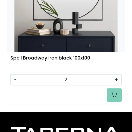
Speil
Trykk av bilder/skilt og innramming
SOMMEROUTLET
Speil Broadway iron black 100x100
-
+