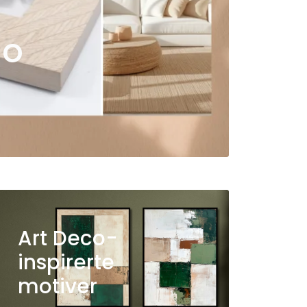
ho
Art Deco-
inspirerte
motiver