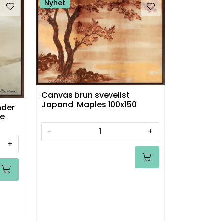
Nyhet
Canvas brun svevelist
Japandi Maples 100x150
nder
te
-
+
+