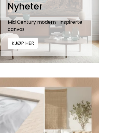
Nyheter
Mid Century modern- inspirerte
canvas
KJØP HER