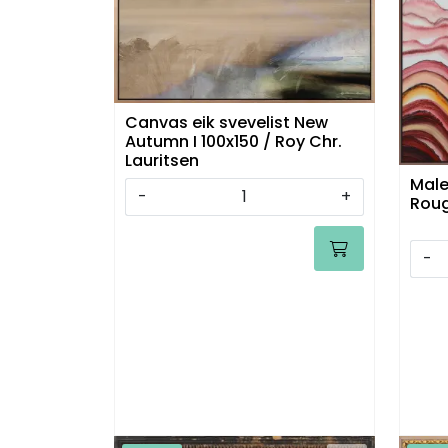
Canvas eik svevelist New
Autumn I 100x150 / Roy Chr.
Lauritsen
Male
-
+
Roug
-