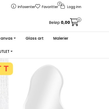
0
Infosenter
Favoritter
Logg inn
0
Beløp
0,00
Canvas
Glass art
Malerier
TLET