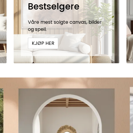
Bestselgere
Våre mest solgte canvas, bilder
og speil.
KJØP HER