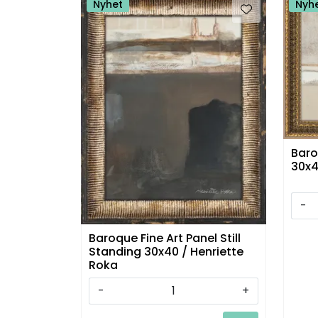
Nyhet
Nyh
Baro
30x4
-
Baroque Fine Art Panel Still
Standing 30x40 / Henriette
Roka
-
+