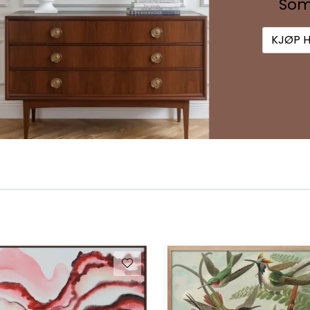
Som
KJØP 