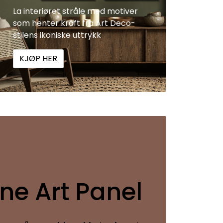
La interiøret stråle med motiver
som henter kraft fra Art Deco-
stilens ikoniske uttrykk
KJØP HER
ne Art Panel