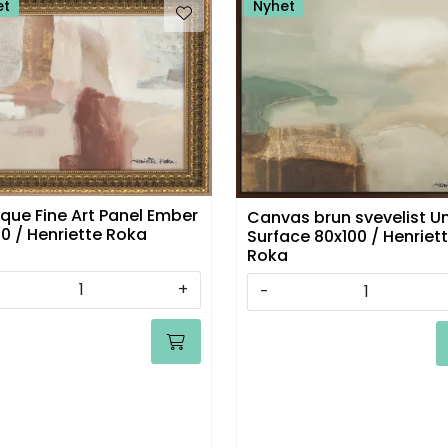
et
Nyhet
que Fine Art Panel Ember
Canvas brun svevelist U
0 / Henriette Roka
Surface 80x100 / Henriet
Roka
+
-