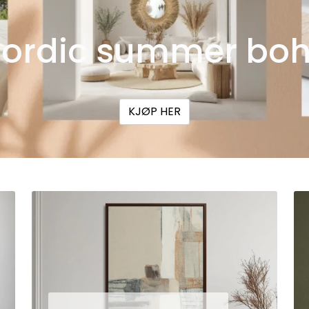
ordic summer bo
KJØP HER