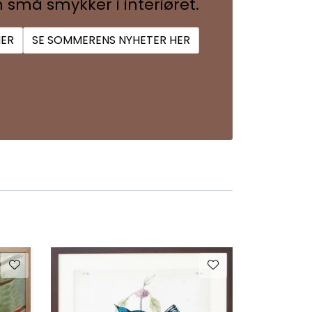
 små smykker i interiøret.
HER
SE SOMMERENS NYHETER HER