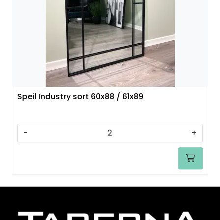
Speil
Trykk av bilder/skilt og innramming
SOMMEROUTLET
Speil Industry sort 60x88 / 61x89
-
+