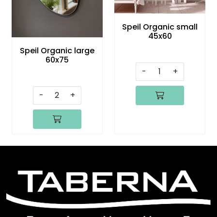
Speil
Speil Organic small
Trykk av bilder/skilt og innramming
45x60
Speil Organic large
60x75
SOMMEROUTLET
-
+
-
+