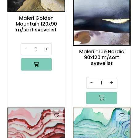
Speil
Maleri Golden
Trykk av bilder/skilt og innramming
Mountain 120x90
m/sort svevelist
SOMMEROUTLET
-
+
Maleri True Nordic
90x120 m/sort
svevelist
-
+