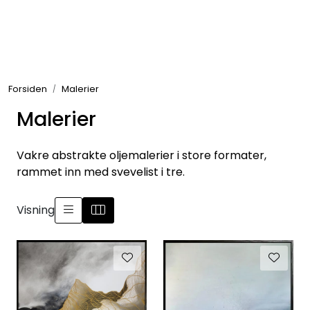
Skip to main content
Rammer
Forsiden
Malerier
Passepartout
Malerier
Tilbehør til innramming
Vakre abstrakte oljemalerier i store formater,
Innrammede bilder
rammet inn med svevelist i tre.
Canvas
Visning
Glass art
Malerier