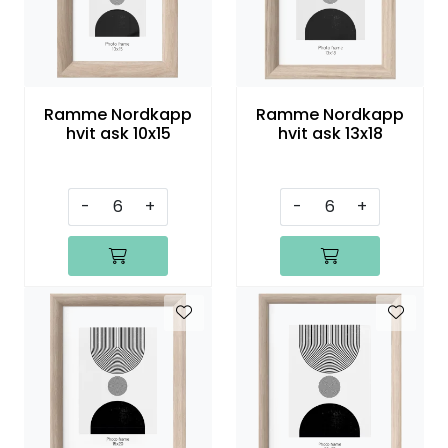
Speil
Trykk av bilder/skilt og innramming
Ramme Nordkapp
Ramme Nordkapp
SOMMEROUTLET
hvit ask 10x15
hvit ask 13x18
-
+
-
+