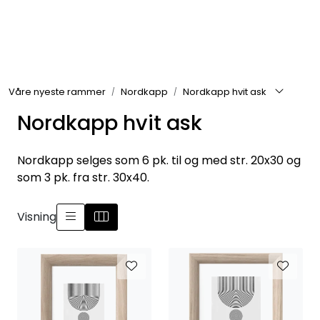
Skip to main content
Rammer
Våre nyeste rammer
Nordkapp
Nordkapp hvit ask
Passepartout
Nordkapp hvit ask
Tilbehør til innramming
Nordkapp selges som 6 pk. til og med str. 20x30 og
Innrammede bilder
som 3 pk. fra str. 30x40.
Canvas
Visning
Glass art
Malerier