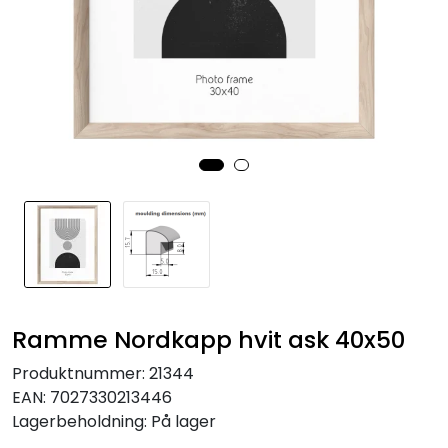
Speil
Trykk av bilder/skilt og innramming
SOMMEROUTLET
Ramme Nordkapp hvit ask 40x50
Produktnummer:
21344
EAN:
7027330213446
Lagerbeholdning:
På lager