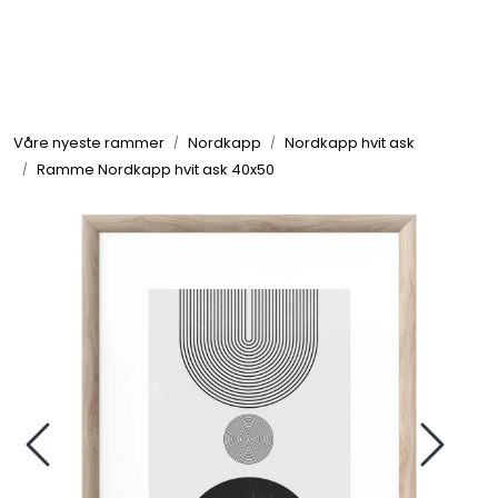
Skip to main content
Rammer
Våre nyeste rammer
Nordkapp
Nordkapp hvit ask
Passepartout
Ramme Nordkapp hvit ask 40x50
Tilbehør til innramming
Innrammede bilder
Canvas
Glass art
Malerier