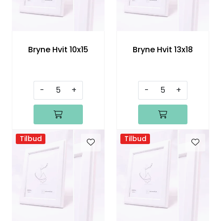
Speil
Trykk av bilder/skilt og innramming
Bryne Hvit 10x15
Bryne Hvit 13x18
SOMMEROUTLET
-
+
-
+
Tilbud
Tilbud