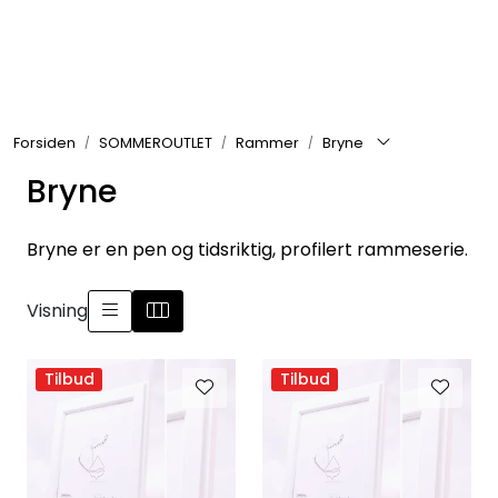
Skip to main content
Rammer
Forsiden
SOMMEROUTLET
Rammer
Bryne
Passepartout
Bryne
Tilbehør til innramming
Bryne er en pen og tidsriktig, profilert rammeserie.
Innrammede bilder
Visning
Canvas
Tilbud
Tilbud
Glass art
Malerier