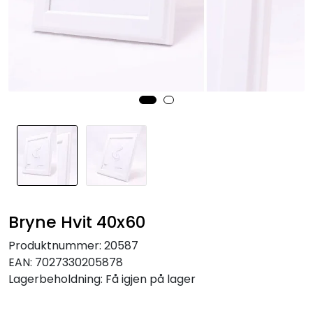
Speil
Trykk av bilder/skilt og innramming
SOMMEROUTLET
Bryne Hvit 40x60
Produktnummer:
20587
EAN:
7027330205878
Lagerbeholdning:
Få igjen på lager