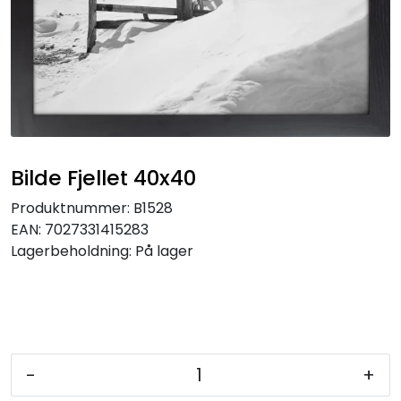
Speil
Trykk av bilder/skilt og innramming
SOMMEROUTLET
Bilde Fjellet 40x40
Produktnummer:
B1528
EAN:
7027331415283
Lagerbeholdning:
På lager
-
+