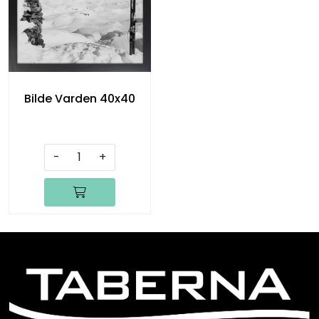
Bilde Varden 40x40
-
+