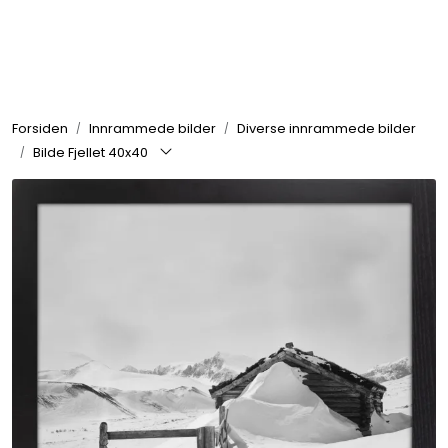
Skip to main content
Rammer
Forsiden
Innrammede bilder
Diverse innrammede bilder
Passepartout
Bilde Fjellet 40x40
Tilbehør til innramming
Innrammede bilder
Canvas
Glass art
Malerier