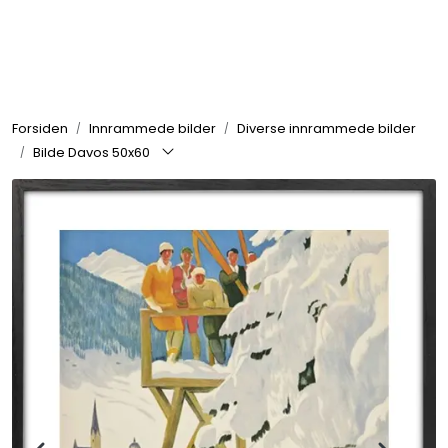
Skip to main content
Rammer
Forsiden
Innrammede bilder
Diverse innrammede bilder
Passepartout
Bilde Davos 50x60
Tilbehør til innramming
Innrammede bilder
Canvas
Glass art
Malerier