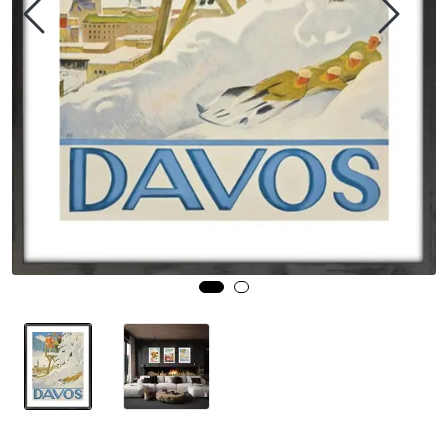
Speil
Trykk av bilder/skilt og innramming
SOMMEROUTLET