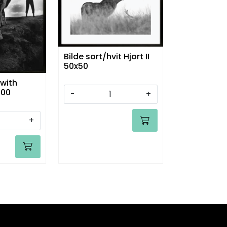
Bilde sort/hvit Hjort II
50x50
 with
100
-
+
+