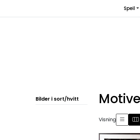
Skip to main content
Speil
Motiver
Bilder i sort/hvitt
Visning