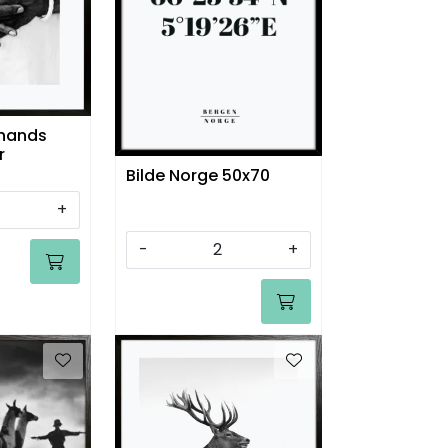
 hands
r
Bilde Norge 50x70
+
-
+