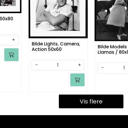
 60x80
+
Bilde Lights, Camera,
Bilde Models
Action 50x60
Llamas / 80x
-
+
-
Vis flere