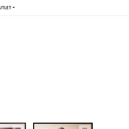
0
TLET
Infosenter
Favoritter
Logg inn