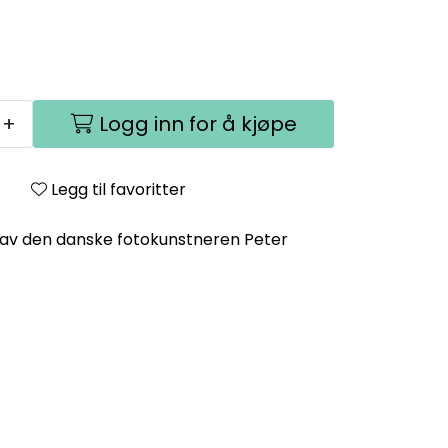
+
Logg inn for å kjøpe
Legg til favoritter
 av den danske fotokunstneren Peter