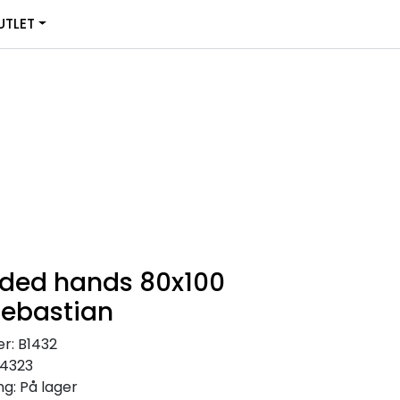
0
TLET
Infosenter
Favoritter
Logg inn
olded hands 80x100
Sebastian
r:
B1432
14323
ng:
På lager