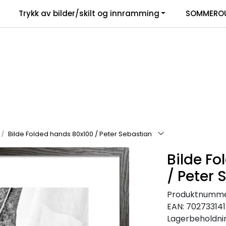
Trykk av bilder/skilt og innramming
SOMMEROU
Bilde Folded hands 80x100 / Peter Sebastian
Bilde F
/ Peter 
Produktnumme
EAN:
70273314
Lagerbeholdni