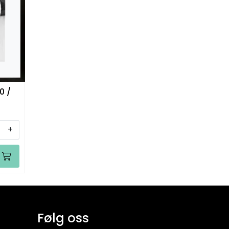
0 /
+
Følg oss