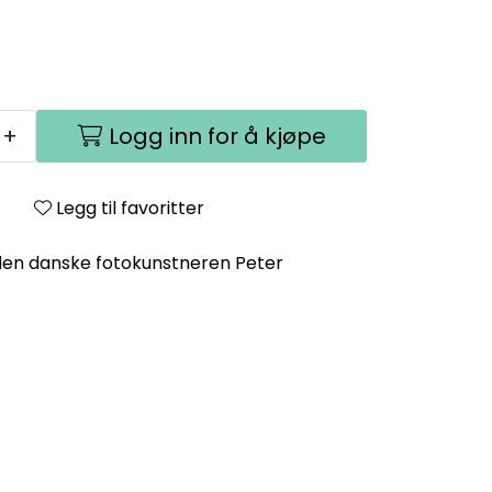
+
Logg inn for å kjøpe
Legg til favoritter
den danske fotokunstneren Peter