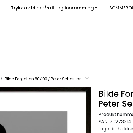
Trykk av bilder/skilt og innramming
SOMMEROU
Bilde Forgotten 80x100 / Peter Sebastian
Bilde Fo
Peter S
Produktnumme
EAN:
70273314
Lagerbeholdni