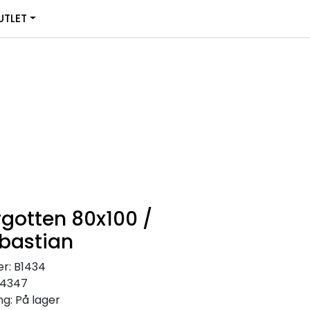
0
TLET
Infosenter
Favoritter
Logg inn
rgotten 80x100 /
ebastian
r:
B1434
14347
ng:
På lager