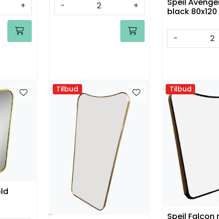
Speil Avenger
+
-
+
black 80x120
-
Tilbud
Tilbud
old
Speil Falcon