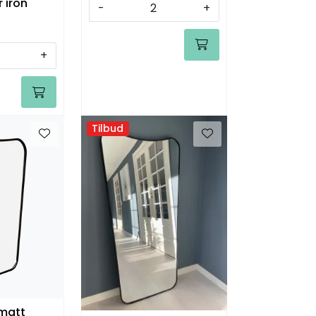
 iron
-
+
+
Tilbud
 matt