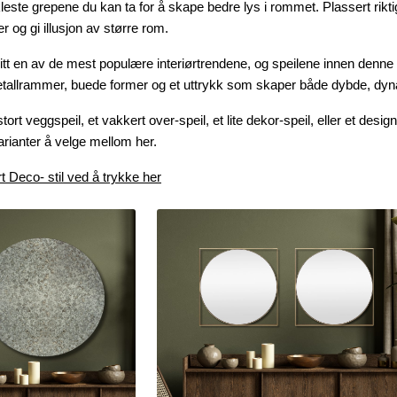
kleste grepene du kan ta for å skape bedre lys i rommet. Plassert rikti
er og gi illusjon av større rom.
litt en av de mest populære interiørtrendene, og speilene innen denne 
etallrammer, buede former og et uttrykk som skaper både dybde, dy
ort veggspeil, et vakkert over-speil, et lite dekor-speil, eller et desi
arianter å velge mellom her.
t Deco- stil ved å trykke her