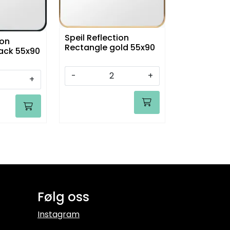
Speil Reflection
ion
Rectangle gold 55x90
ack 55x90
-
+
+
Følg oss
Instagram