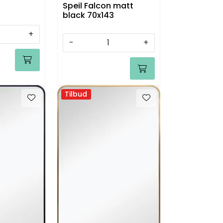
Speil Falcon matt
black 70x143
+
-
+
Tilbud