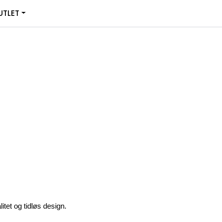
0
TLET
Infosenter
Favoritter
Logg inn
itet og tidløs design.