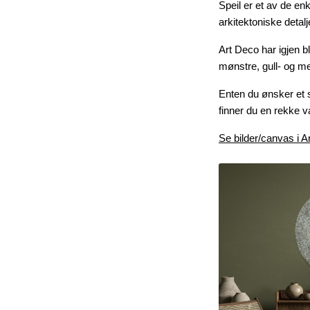
Speil er et av de en
arkitektoniske detalj
Art Deco har igjen b
mønstre, gull- og m
Enten du ønsker et st
finner du en rekke v
Se bilder/canvas i Ar