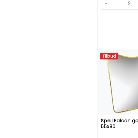
-
Tilbud
Speil Falcon g
55x80