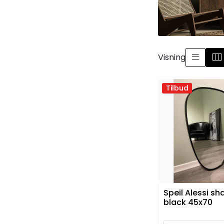
Visning
Tilbud
Speil Alessi sh
black 45x70