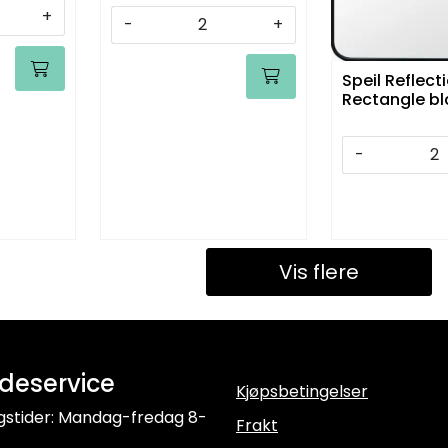
+
-
+
Speil Reflect
Rectangle bl
-
Vis flere
deservice
Kjøpsbetingelser
gstider: Mandag-fredag 8-
Frakt