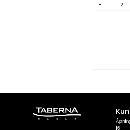
-
Kun
Åpnin
16