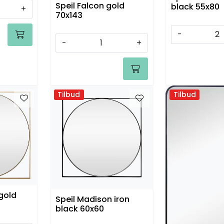
Speil Falcon gold
black 55x80
+
70x143
-
-
+
Tilbud
Tilbud
gold
Speil Madison iron
black 60x60