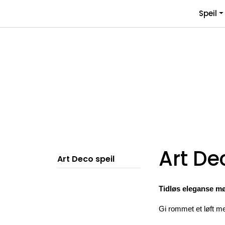
Skip to main content
Speil
Art De
Art Deco speil
Tidløs eleganse mø
Gi rommet et løft med