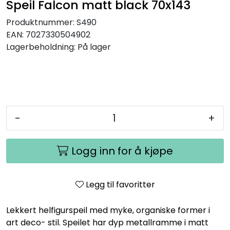
Speil Falcon matt black 70x143
Produktnummer:
S490
EAN:
7027330504902
Lagerbeholdning:
På lager
-
+
Logg inn for å kjøpe
Legg til favoritter
Lekkert helfigurspeil med myke, organiske former i
art deco- stil. Speilet har dyp metallramme i matt