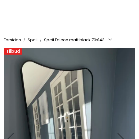
Skip to main content
Rammer
Forsiden
Speil
Speil Falcon matt black 70x143
Passepartout
Tilbud
Tilbehør til innramming
Innrammede bilder
Canvas
Glass art
Malerier