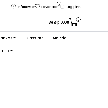
0
Infosenter
Favoritter
Logg inn
0
Beløp
0,00
Canvas
Glass art
Malerier
TLET