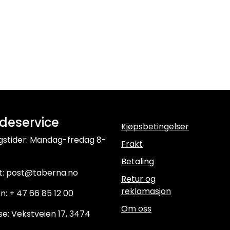
deservice
Kjøpsbetingelser
gstider: Mandag-fredag 8-
Frakt
Betaling
t: post@taberna.no
Retur og
reklamasjon
n: + 47 66 85 12 00
Om oss
e: Vekstveien 17, 3474