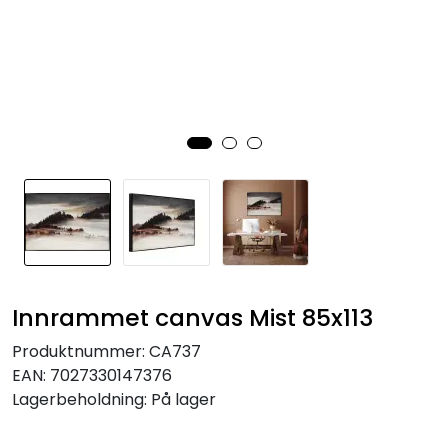
Speil
Trykk av bilder/skilt og innramming
SOMMEROUTLET
Innrammet canvas Mist 85x113
Produktnummer:
CA737
EAN:
7027330147376
Lagerbeholdning:
På lager