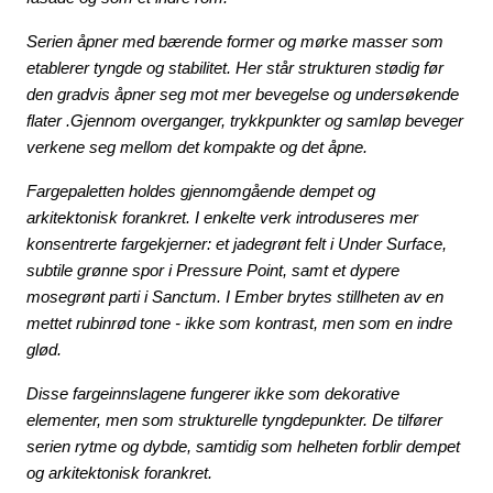
Serien åpner med bærende former og mørke masser som
etablerer tyngde og stabilitet. Her står strukturen stødig før
den gradvis åpner seg mot mer bevegelse og undersøkende
flater .Gjennom overganger, trykkpunkter og samløp beveger
verkene seg mellom det kompakte og det åpne.
Fargepaletten holdes gjennomgående dempet og
arkitektonisk forankret. I enkelte verk introduseres mer
konsentrerte fargekjerner: et jadegrønt felt i Under Surface,
subtile grønne spor i Pressure Point, samt et dypere
mosegrønt parti i Sanctum. I Ember brytes stillheten av en
mettet rubinrød tone - ikke som kontrast, men som en indre
glød.
Disse fargeinnslagene fungerer ikke som dekorative
elementer, men som strukturelle tyngdepunkter. De tilfører
serien rytme og dybde, samtidig som helheten forblir dempet
og arkitektonisk forankret.