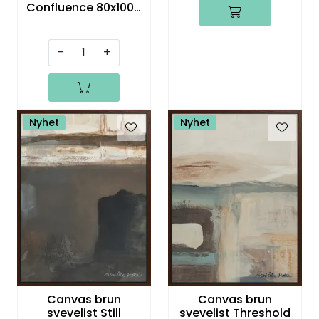
Confluence 80x100 /
Henriette Roka
-
+
Nyhet
Nyhet
Canvas brun
Canvas brun
svevelist Still
svevelist Threshold