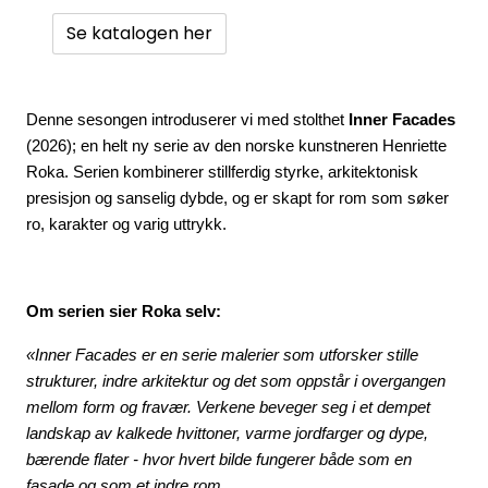
Speil
Se katalogen her
Trykk av bilder/skilt og innramming
Denne sesongen introduserer vi med stolthet
Inner Facades
SOMMEROUTLET
(2026); en helt ny serie av den norske kunstneren Henriette
Roka. Serien kombinerer stillferdig styrke, arkitektonisk
presisjon og sanselig dybde, og er skapt for rom som søker
ro, karakter og varig uttrykk.
Om serien sier Roka selv:
«Inner Facades er en serie malerier som utforsker stille
strukturer, indre arkitektur og det som oppstår i overgangen
mellom form og fravær. Verkene beveger seg i et dempet
landskap av kalkede hvittoner, varme jordfarger og dype,
bærende flater - hvor hvert bilde fungerer både som en
fasade og som et indre rom.