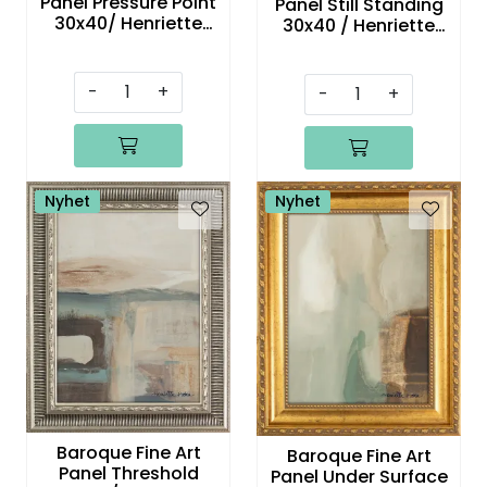
Panel Pressure Point
Panel Still Standing
30x40/ Henriette
30x40 / Henriette
Roka
Roka
-
+
-
+
Nyhet
Nyhet
Baroque Fine Art
Baroque Fine Art
Panel Threshold
Panel Under Surface