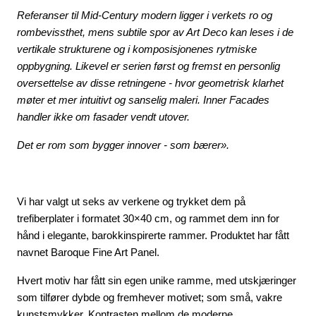
Referanser til Mid-Century modern ligger i verkets ro og
rombevissthet, mens subtile spor av Art Deco kan leses i de
vertikale strukturene og i komposisjonenes rytmiske
oppbygning. Likevel er serien først og fremst en personlig
oversettelse av disse retningene - hvor geometrisk klarhet
møter et mer intuitivt og sanselig maleri. Inner Facades
handler ikke om fasader vendt utover.
Det er rom som bygger innover - som bærer».
Vi har valgt ut seks av verkene og trykket dem på
trefiberplater i formatet 30×40 cm, og rammet dem inn for
hånd i elegante, barokkinspirerte rammer. Produktet har fått
navnet Baroque Fine Art Panel.
Hvert motiv har fått sin egen unike ramme, med utskjæringer
som tilfører dybde og fremhever motivet; som små, vakre
kunstsmykker. Kontrasten mellom de moderne,