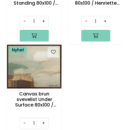
Standing 80x100 /
80x100 / Henriette
Henriette Roka
Roka
-
+
-
+
Nyhet
Canvas brun
svevelist Under
Surface 80x100 /
Henriette Roka
-
+