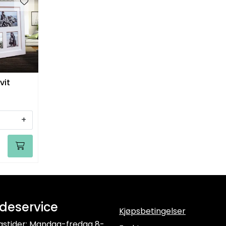
vit
+
deservice
Kjøpsbetingelser
gstider: Mandag-fredag 8-