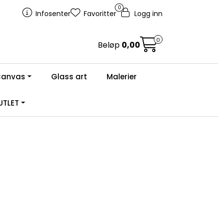
0
Infosenter
Favoritter
Logg inn
0
Beløp
0,00
Canvas
Glass art
Malerier
TLET