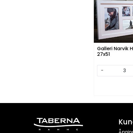
Galleri Narvik H
27x51
-
Kun
Åpnin