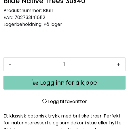
Bilde Native Trees 30x40
Produktnummer:
B1611
EAN:
7027331416112
Lagerbeholdning:
På lager
-
+
Logg inn for å kjøpe
Legg til favoritter
Et klassisk botanisk trykk med britiske trær. Perfekt
for naturinteresserte og som dekor i stue eller hytte.