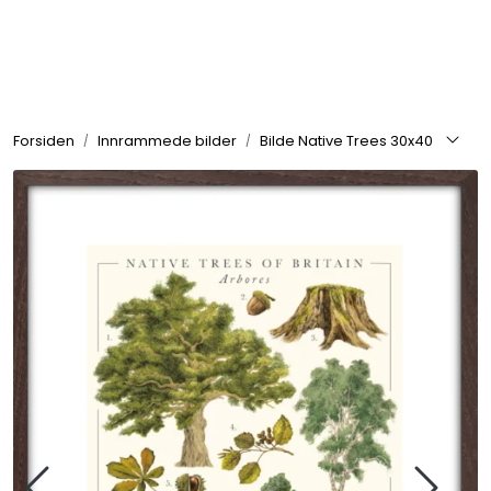
Skip to main content
Rammer
Forsiden
Innrammede bilder
Bilde Native Trees 30x40
Passepartout
Tilbehør til innramming
Innrammede bilder
Canvas
Glass art
Malerier