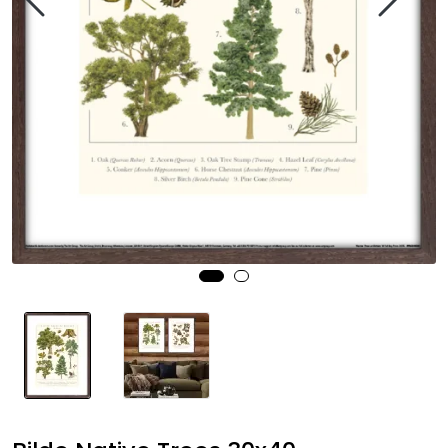
Speil
Trykk av bilder/skilt og innramming
SOMMEROUTLET