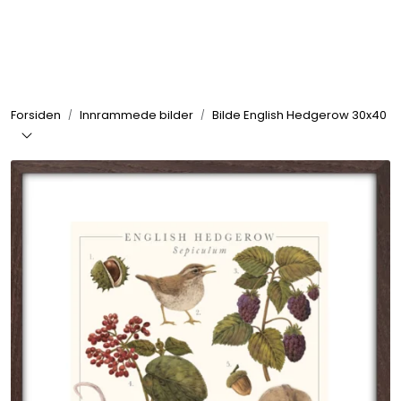
Skip to main content
Rammer
Forsiden
Innrammede bilder
Bilde English Hedgerow 30x40
Passepartout
Tilbehør til innramming
Innrammede bilder
Canvas
Glass art
Malerier