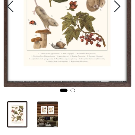
Speil
Trykk av bilder/skilt og innramming
SOMMEROUTLET