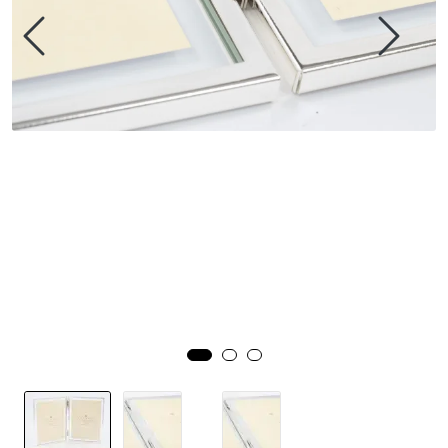
Speil
Trykk av bilder/skilt og innramming
SOMMEROUTLET