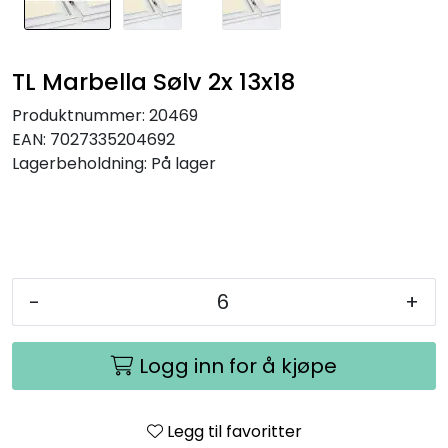
TL Marbella Sølv 2x 13x18
Produktnummer:
20469
EAN:
7027335204692
Lagerbeholdning:
På lager
-
+
Logg inn for å kjøpe
Legg til favoritter