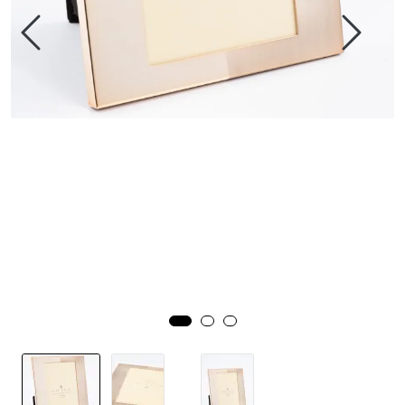
Speil
Trykk av bilder/skilt og innramming
SOMMEROUTLET