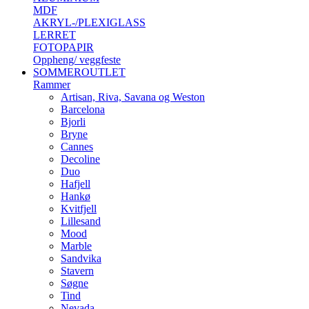
MDF
AKRYL-/PLEXIGLASS
LERRET
FOTOPAPIR
Oppheng/ veggfeste
SOMMEROUTLET
Rammer
Artisan, Riva, Savana og Weston
Barcelona
Bjorli
Bryne
Cannes
Decoline
Duo
Hafjell
Hankø
Kvitfjell
Lillesand
Mood
Marble
Sandvika
Stavern
Søgne
Tind
Nevada