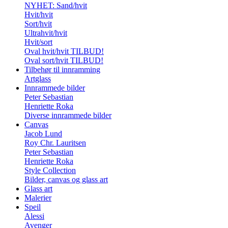
NYHET: Sand/hvit
Hvit/hvit
Sort/hvit
Ultrahvit/hvit
Hvit/sort
Oval hvit/hvit TILBUD!
Oval sort/hvit TILBUD!
Tilbehør til innramming
Artglass
Innrammede bilder
Peter Sebastian
Henriette Roka
Diverse innrammede bilder
Canvas
Jacob Lund
Roy Chr. Lauritsen
Peter Sebastian
Henriette Roka
Style Collection
Bilder, canvas og glass art
Glass art
Malerier
Speil
Alessi
Avenger