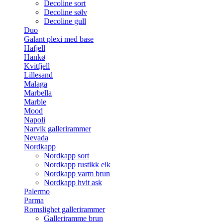
Decoline sort
Decoline sølv
Decoline gull
Duo
Galant plexi med base
Hafjell
Hankø
Kvitfjell
Lillesand
Malaga
Marbella
Marble
Mood
Napoli
Narvik gallerirammer
Nevada
Nordkapp
Nordkapp sort
Nordkapp rustikk eik
Nordkapp varm brun
Nordkapp hvit ask
Palermo
Parma
Romslighet gallerirammer
Galleriramme brun