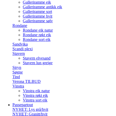
Galleriramme eik
Galleriramme antikk eik
Galleriramme sort
Galleriramme hvit
Galleriramme sølv
Rondane
Rondane eik natur
Rondane røkt eik
Rondane sort eik
Sandvika
Scandi plexi
Stavern
Stavern elvesand
Stavern lun greige
Stryn
Søgne
Tind
Verona TILBUD
Vinstra
Vinstra eik natur
Vinstra røkt eik
Vinstra sort eik
Passepartout
NYHET: Lys grå/hvit
NYHET: Granitt/hvit