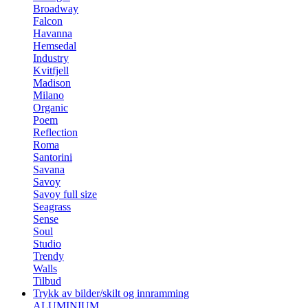
Broadway
Falcon
Havanna
Hemsedal
Industry
Kvitfjell
Madison
Milano
Organic
Poem
Reflection
Roma
Santorini
Savana
Savoy
Savoy full size
Seagrass
Sense
Soul
Studio
Trendy
Walls
Tilbud
Trykk av bilder/skilt og innramming
ALUMINIUM