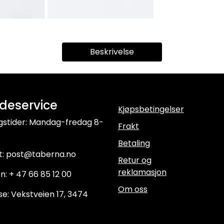
Beskrivelse
deservice
Kjøpsbetingelser
gstider: Mandag-fredag 8-
Frakt
Betaling
t: post@taberna.no
Retur og
reklamasjon
n: + 47 66 85 12 00
Om oss
e: Vekstveien 17, 3474