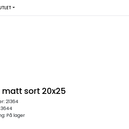
0
TLET
Infosenter
Favoritter
Logg inn
 matt sort 20x25
r:
21364
13644
ng:
På lager