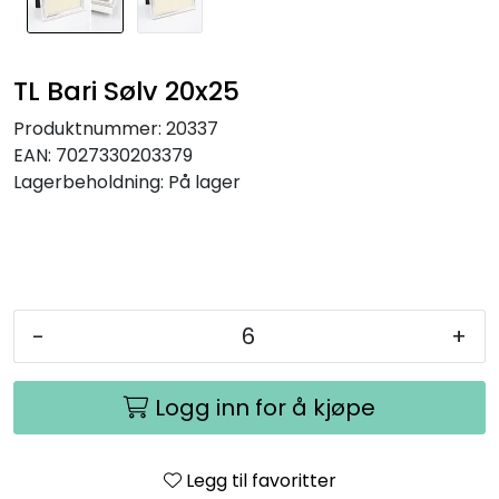
TL Bari Sølv 20x25
Produktnummer:
20337
EAN:
7027330203379
Lagerbeholdning:
På lager
-
+
Logg inn for å kjøpe
Legg til favoritter