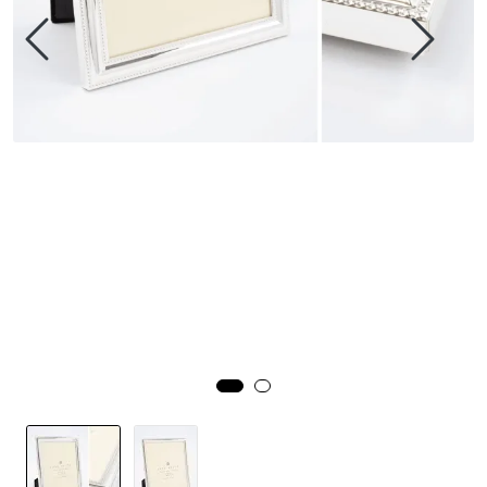
Speil
Trykk av bilder/skilt og innramming
SOMMEROUTLET