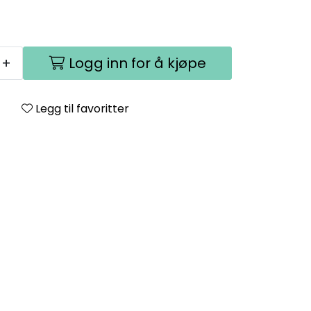
+
Logg inn for å kjøpe
Legg til favoritter