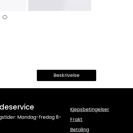
Beskrivelse
deservice
Kjøpsbetingelser
gstider: Mandag-fredag 8-
Frakt
Betaling