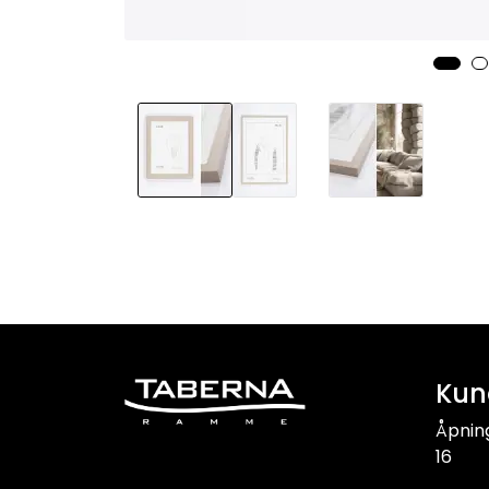
Kun
Åpnin
16