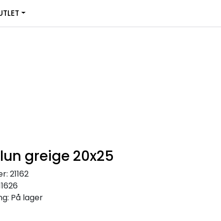
0
TLET
Infosenter
Favoritter
Logg inn
lun greige 20x25
r:
21162
11626
ng:
På lager