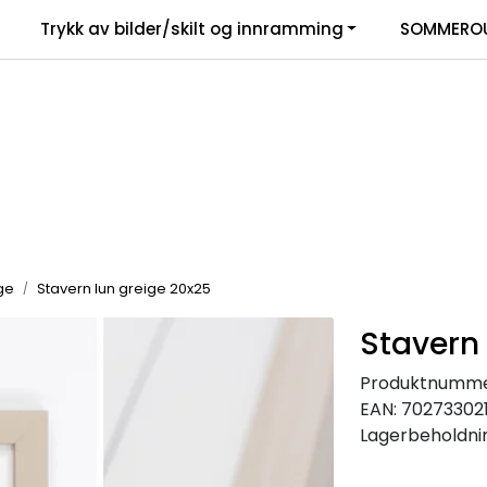
Trykk av bilder/skilt og innramming
SOMMEROU
ge
Stavern lun greige 20x25
Stavern 
Produktnumme
EAN:
70273302
Lagerbeholdni