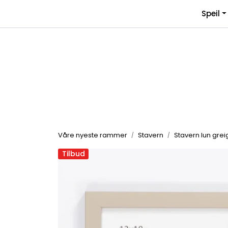
Skip to main content
Speil
Våre nyeste rammer
Stavern
Stavern lun grei
Tilbud