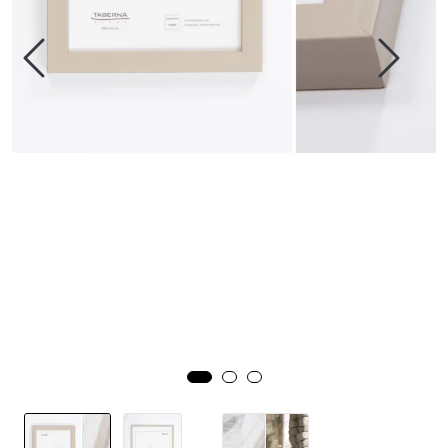
Speil
Trykk av bilder/skilt og innramming
SOMMEROUTLET