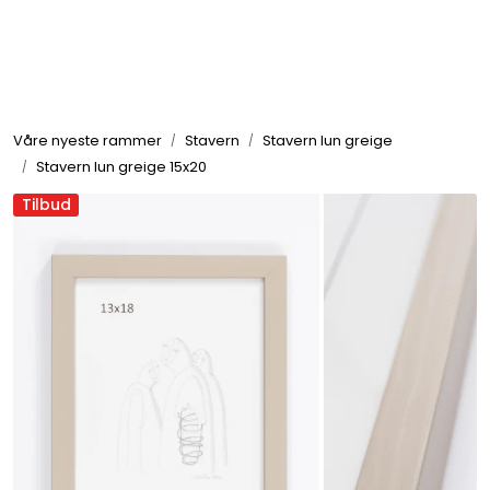
Skip to main content
Rammer
Våre nyeste rammer
Stavern
Stavern lun greige
Passepartout
Stavern lun greige 15x20
Tilbud
Tilbehør til innramming
Innrammede bilder
Canvas
Glass art
Malerier