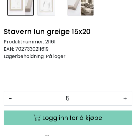
Stavern lun greige 15x20
Produktnummer:
21161
EAN:
7027330211619
Lagerbeholdning:
På lager
-
+
Logg inn for å kjøpe