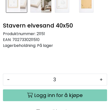
Stavern elvesand 40x50
Produktnummer:
21151
EAN:
7027330211510
Lagerbeholdning:
På lager
-
+
Logg inn for å kjøpe