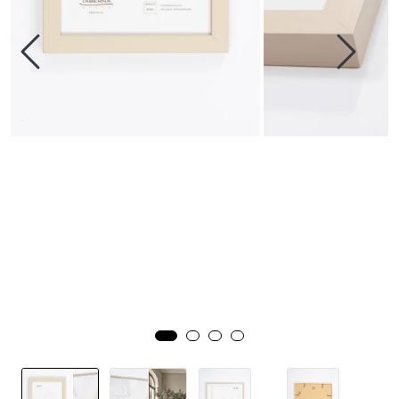
Speil
Trykk av bilder/skilt og innramming
SOMMEROUTLET