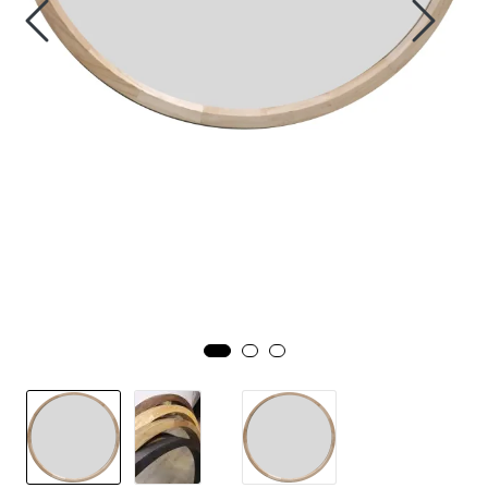
Speil
Trykk av bilder/skilt og innramming
SOMMEROUTLET