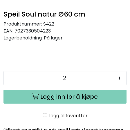
Speil Soul natur Ø60 cm
Produktnummer:
S422
EAN:
7027330504223
Lagerbeholdning:
På lager
-
+
Logg inn for å kjøpe
Legg til favoritter