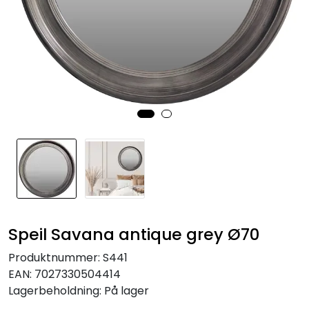
Speil
Trykk av bilder/skilt og innramming
SOMMEROUTLET
Speil Savana antique grey Ø70
Produktnummer:
S441
EAN:
7027330504414
Lagerbeholdning:
På lager