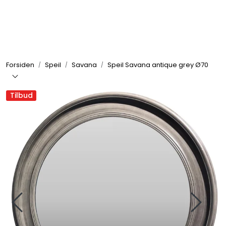
Skip to main content
Rammer
Forsiden
Speil
Savana
Speil Savana antique grey Ø70
Passepartout
Tilbud
Tilbehør til innramming
Innrammede bilder
Canvas
Glass art
Malerier