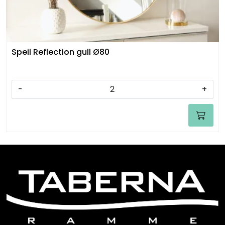
Speil Reflection gull Ø80
-
+