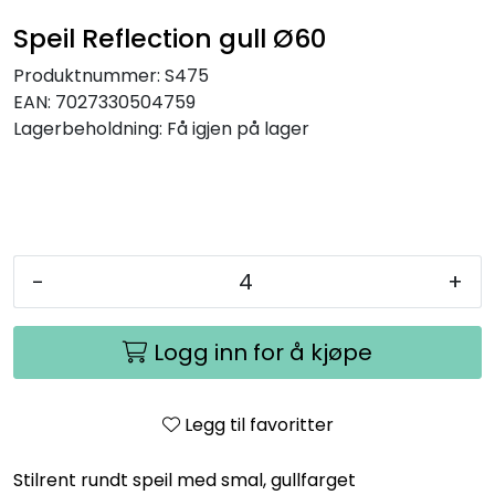
Speil
Speil Reflection gull Ø60
Produktnummer:
S475
Trykk av bilder/skilt og innramming
EAN:
7027330504759
Lagerbeholdning:
Få igjen på lager
SOMMEROUTLET
-
+
Logg inn for å kjøpe
Legg til favoritter
Stilrent rundt speil med smal, gullfarget