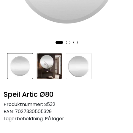
Speil
Trykk av bilder/skilt og innramming
SOMMEROUTLET
Speil Artic Ø80
Produktnummer:
S532
EAN:
7027330505329
Lagerbeholdning:
På lager