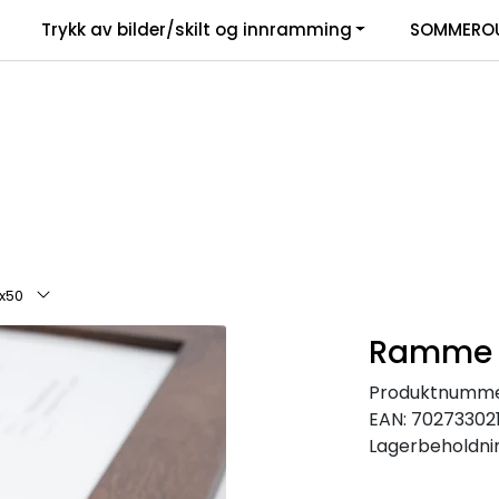
Trykk av bilder/skilt og innramming
SOMMEROU
x50
Ramme T
Produktnumme
EAN:
70273302
Lagerbeholdni