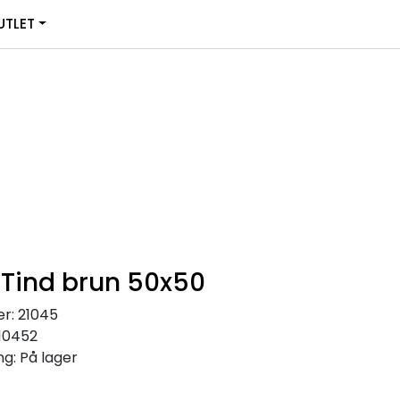
0
TLET
Infosenter
Favoritter
Logg inn
ind brun 50x50
r:
21045
10452
ng:
På lager