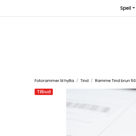
Skip to main content
Speil
Fotorammer til hytta
Tind
Ramme Tind brun 50
Tilbud