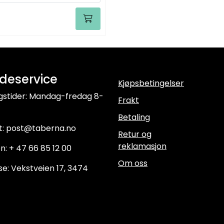
deservice
Kjøpsbetingelser
gstider: Mandag-fredag 8-
Frakt
Betaling
t: post@taberna.no
Retur og
reklamasjon
n: + 47 66 85 12 00
Om oss
e: Vekstveien 17, 3474