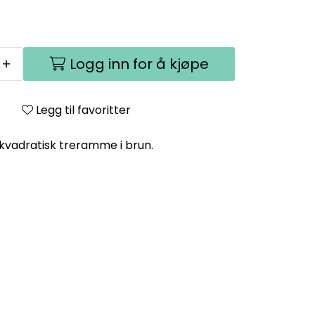
+
Logg inn for å kjøpe
Legg til favoritter
n kvadratisk treramme i brun.