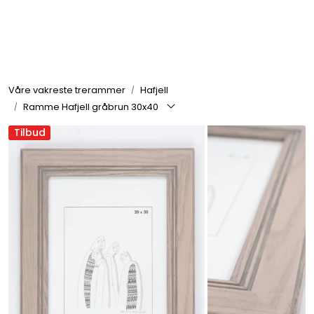
Skip to main content
Rammer
Våre vakreste trerammer
Hafjell
Passepartout
Ramme Hafjell gråbrun 30x40
Tilbud
Tilbehør til innramming
Innrammede bilder
Canvas
Glass art
Malerier