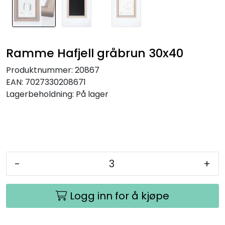
Ramme Hafjell gråbrun 30x40
Produktnummer:
20867
EAN:
7027330208671
Lagerbeholdning:
På lager
-
+
Logg inn for å kjøpe