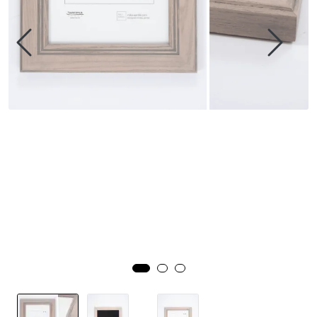
Speil
Trykk av bilder/skilt og innramming
SOMMEROUTLET