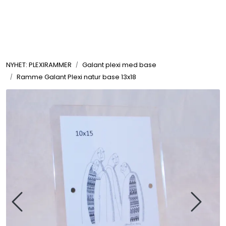
Skip to main content
Rammer
NYHET: PLEXIRAMMER
Galant plexi med base
Passepartout
Ramme Galant Plexi natur base 13x18
Tilbehør til innramming
Innrammede bilder
Canvas
Glass art
Malerier