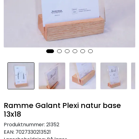
Speil
Trykk av bilder/skilt og innramming
SOMMEROUTLET
Ramme Galant Plexi natur base
13x18
Produktnummer:
21352
EAN:
7027330213521