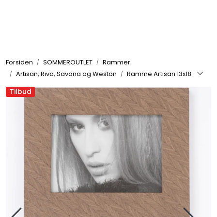
Skip to main content
Rammer
Forsiden
SOMMEROUTLET
Rammer
Passepartout
Artisan, Riva, Savana og Weston
Ramme Artisan 13x18
Tilbud
Tilbehør til innramming
Innrammede bilder
Canvas
Glass art
Malerier