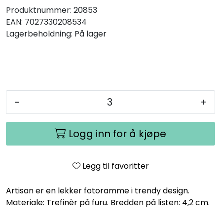
Produktnummer:
20853
EAN:
7027330208534
Lagerbeholdning:
På lager
-
+
Logg inn for å kjøpe
Legg til favoritter
Artisan er en lekker fotoramme i trendy design.
Materiale: Trefinèr på furu. Bredden på listen: 4,2 cm.