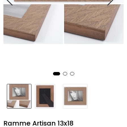
Speil
Trykk av bilder/skilt og innramming
SOMMEROUTLET
Ramme Artisan 13x18