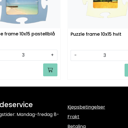
le frame 10x15 pastellblå
Puzzle frame 10x15 hvit
+
-
deservice
Kjøpsbetingelser
gstider: Mandag-fredag 8-
Frakt
Betaling