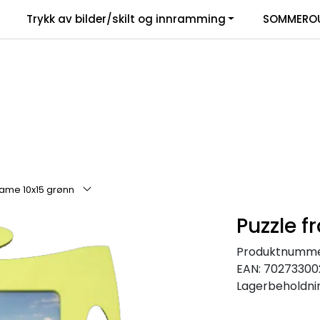
Trykk av bilder/skilt og innramming
SOMMEROU
rame 10x15 grønn
Puzzle f
Produktnumme
EAN:
70273300
Lagerbeholdni