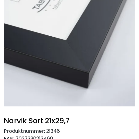
Speil
Trykk av bilder/skilt og innramming
SOMMEROUTLET
Narvik Sort 21x29,7
Produktnummer:
21346
EAN:
7027330213460