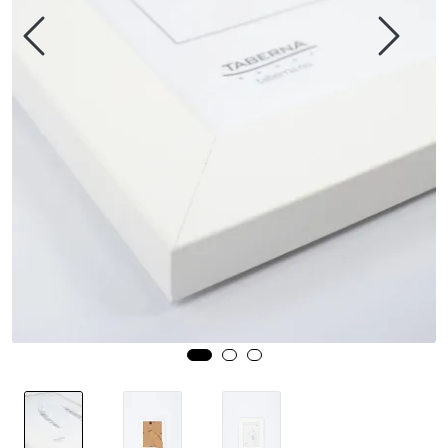
Speil
Trykk av bilder/skilt og innramming
SOMMEROUTLET