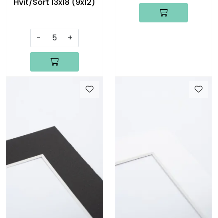
Hvit/Sort 13x18 (9x12)
-
+