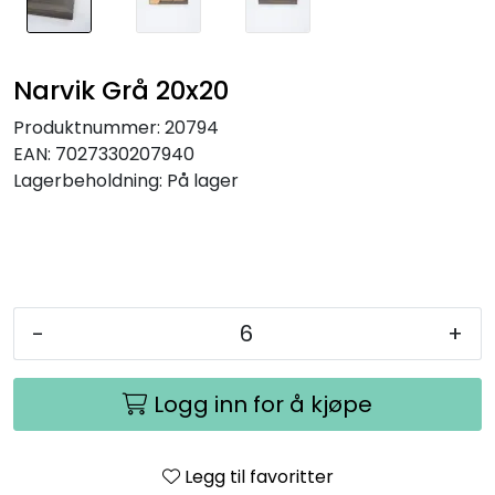
Narvik Grå 20x20
Produktnummer:
20794
EAN:
7027330207940
Lagerbeholdning:
På lager
-
+
Logg inn for å kjøpe
Legg til favoritter