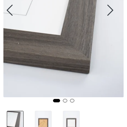
Speil
Trykk av bilder/skilt og innramming
SOMMEROUTLET