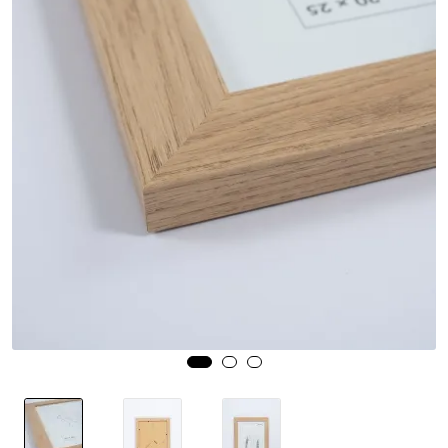
Speil
Trykk av bilder/skilt og innramming
SOMMEROUTLET