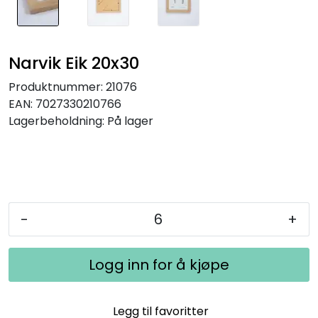
Narvik Eik 20x30
Produktnummer:
21076
EAN:
7027330210766
Lagerbeholdning:
På lager
-
+
Logg inn for å kjøpe
Legg til favoritter