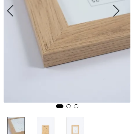
Speil
Trykk av bilder/skilt og innramming
SOMMEROUTLET