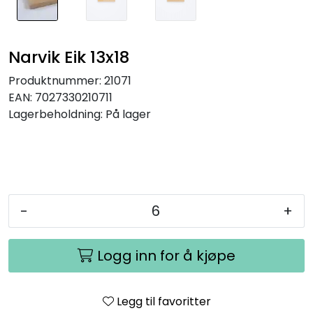
Narvik Eik 13x18
Produktnummer:
21071
EAN:
7027330210711
Lagerbeholdning:
På lager
-
+
Logg inn for å kjøpe
Legg til favoritter